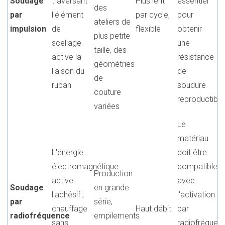
Soudage
traversant
Plus lent
essentiel
des
par
l'élément
par cycle,
pour
ateliers de
impulsion
de
flexible
obtenir
plus petite
scellage
une
taille, des
active la
résistance
géométries
liaison du
de
de
ruban
soudure
couture
reproductible
variées
Le
matériau
L'énergie
doit être
électromagnétique
compatible
Production
active
avec
Soudage
en grande
l'adhésif ;
l'activation
par
série,
chauffage
Haut débit
par
radiofréquence
empilements
sans
radiofréquen