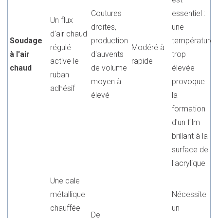
Coutures
essentiel :
Un flux
droites,
une
d'air chaud
Soudage
production
température
régulé
Modéré à
à l'air
d'auvents
trop
active le
rapide
chaud
de volume
élevée
ruban
moyen à
provoque
adhésif
élevé
la
formation
d'un film
brillant à la
surface de
l'acrylique
Une cale
métallique
Nécessite
chauffée
un
De