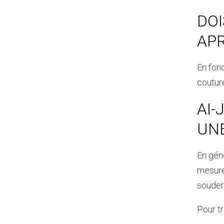
DOI
APR
En fon
couture
AI-
UN
En gén
mesure
souder 
Pour t