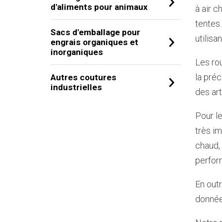
d'aliments pour animaux
à air c
tentes.
Sacs d'emballage pour
utilisa
engrais organiques et
inorganiques
Les ro
la préc
Autres coutures
industrielles
des ar
Pour le
très i
chaud, 
perfor
En out
données