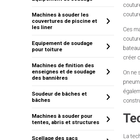
coutur
coutur
Machines à souder les
couvertures de piscine et
les liner
Ces ma
couture
Equipement de soudage
bateaux
pour toiture
créer 
Machines de finition des
enseignes et de soudage
On ne 
des bannières
pneumat
égalem
Soudeur de bâches et
bâches
constr
Tec
Machines à souder pour
tentes, abris et structures
La tec
Scellage des sacs