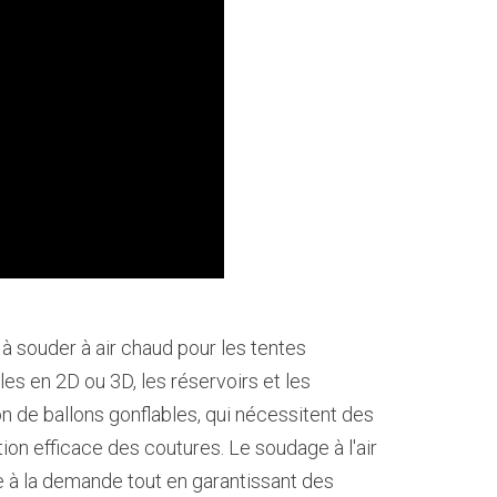
à souder à air chaud pour les tentes
les en 2D ou 3D, les réservoirs et les
n de ballons gonflables, qui nécessitent des
ion efficace des coutures. Le soudage à l'air
e à la demande tout en garantissant des