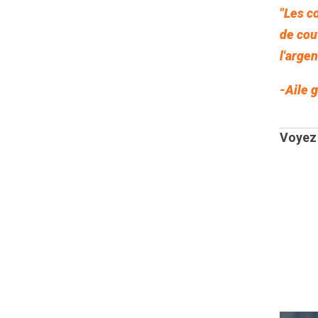
"Les c
de cou
l'arge
-Aile 
Voyez 