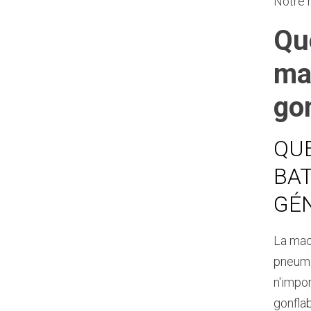
Notre 
Qu
ma
go
QUE
BAT
GÉN
La mac
pneuma
n'impo
gonfla