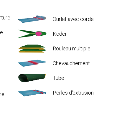
rture
Ourlet avec corde
de
Keder
Rouleau multiple
Chevauchement
Tube
Perles d'extrusion
he