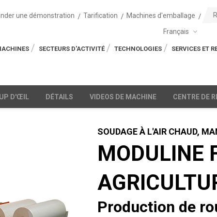
der une démonstration
Tarification
Machines d'emballage
Français
MACHINES
SECTEURS D'ACTIVITÉ
TECHNOLOGIES
SERVICES ET 
UP D'ŒIL
DÉTAILS
VIDEOS DE MACHINE
CENTRE DE 
SOUDAGE À L'AIR CHAUD, M
MODULINE 
AGRICULTU
Production de ro