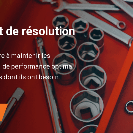
t de résolution
e à maintenir les
au de performance optimal
s dont ils ont besoin.