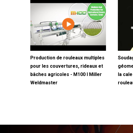
Production de rouleaux multiples
Soudag
pour les couvertures, rideaux et
géomem
bâches agricoles - M100 I Miller
la cal
Weldmaster
roulea