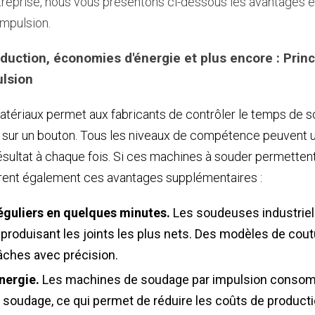
treprise, nous vous présentons ci-dessous les avantages e
mpulsion.
production, économies d'énergie et plus encore : Pri
ulsion
tériaux permet aux fabricants de contrôler le temps de so
t sur un bouton. Tous les niveaux de compétence peuvent u
sultat à chaque fois. Si ces machines à souder permettent 
offrent également ces avantages supplémentaires :
réguliers en quelques minutes.
Les soudeuses industriell
n produisant les joints les plus nets. Des modèles de cou
âches avec précision.
nergie.
Les machines de soudage par impulsion consom
 soudage, ce qui permet de réduire les coûts de producti