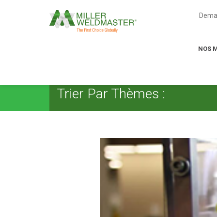
Deman
NOS 
Trier Par Thèmes :