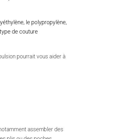
lyéthylène,
le polypropylène,
 type de couture
ulsion pourrait vous aider à
, notamment assembler des
des plis ou des poches